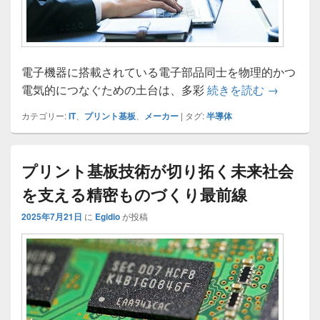
電子機器に搭載されている電子部品同士を物理的かつ
半導体技
電気的につなぐための土台は、多彩
続きを読む
→
カテゴリー:
IT
、
プリント基板
、
メーカー
|
タグ:
半導体
プリント基板技術が切り拓く未来社会
を支える精密ものづくり最前線
2025年7月21日
に
Egidio
が投稿