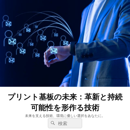
プリント基板の未来：革新と持続
可能性を形作る技術
未来を支える技術、環境に優しい選択をあなたに。
検
検
索:
索