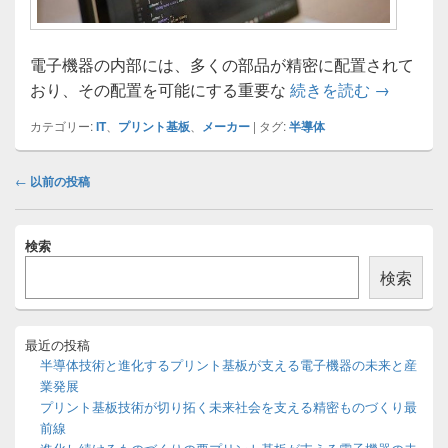
電子機器の内部には、多くの部品が精密に配置されて
未来を支
おり、その配置を可能にする重要な
続きを読む
→
カテゴリー:
IT
、
プリント基板
、
メーカー
|
タグ:
半導体
投
←
以前の投稿
稿
ナ
メ
ビ
検索
イ
ゲ
ン
検索
ー
サ
イ
シ
ド
ョ
バ
最近の投稿
ン
ー
半導体技術と進化するプリント基板が支える電子機器の未来と産
ウ
業発展
ィ
プリント基板技術が切り拓く未来社会を支える精密ものづくり最
ジ
前線
ェ