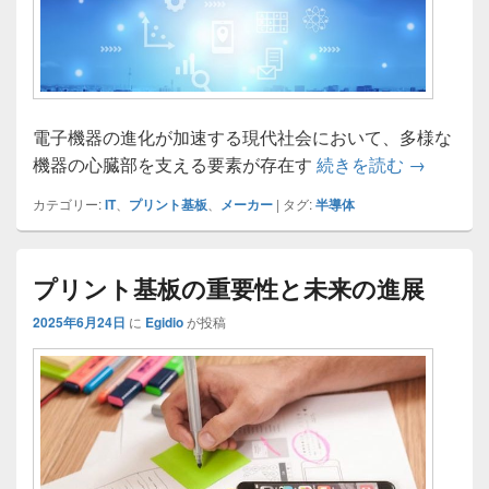
電子機器の進化が加速する現代社会において、多様な
プリント
機器の心臓部を支える要素が存在す
続きを読む
→
カテゴリー:
IT
、
プリント基板
、
メーカー
|
タグ:
半導体
プリント基板の重要性と未来の進展
2025年6月24日
に
Egidio
が投稿