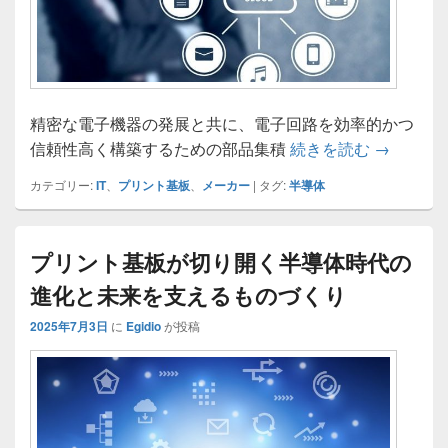
精密な電子機器の発展と共に、電子回路を効率的かつ
電子機器
信頼性高く構築するための部品集積
続きを読む
→
カテゴリー:
IT
、
プリント基板
、
メーカー
|
タグ:
半導体
プリント基板が切り開く半導体時代の
進化と未来を支えるものづくり
2025年7月3日
に
Egidio
が投稿