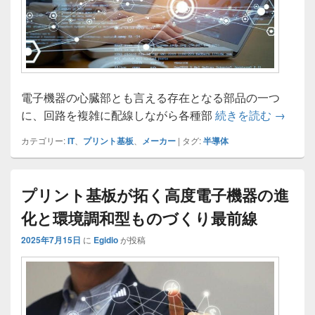
電子機器の心臓部とも言える存在となる部品の一つ
進化し
に、回路を複雑に配線しながら各種部
続きを読む
→
カテゴリー:
IT
、
プリント基板
、
メーカー
|
タグ:
半導体
プリント基板が拓く高度電子機器の進
化と環境調和型ものづくり最前線
2025年7月15日
に
Egidio
が投稿