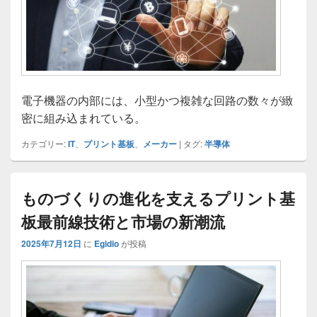
電子機器の内部には、小型かつ複雑な回路の数々が緻
密に組み込まれている。
カテゴリー:
IT
、
プリント基板
、
メーカー
|
タグ:
半導体
ものづくりの進化を支えるプリント基
板最前線技術と市場の新潮流
2025年7月12日
に
Egidio
が投稿