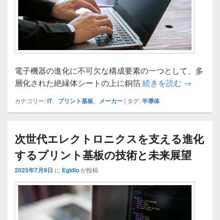
電子機器の進化に不可欠な構成要素の一つとして、多
ものづく
層化された絶縁体シートの上に銅箔
続きを読む
→
カテゴリー:
IT
、
プリント基板
、
メーカー
|
タグ:
半導体
次世代エレクトロニクスを支える進化
するプリント基板の技術と未来展望
2025年7月9日
に
Egidio
が投稿