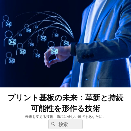
プリント基板の未来：革新と持続
可能性を形作る技術
未来を支える技術、環境に優しい選択をあなたに。
検
検
索:
索