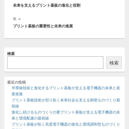
ナ
未来を支えるプリント基板の進化と役割
の
ビ
投
ゲ
次
次
→
稿:
ー
プリント基板の重要性と未来の進展
の
シ
投
ョ
稿:
ン
メ
検索
イ
ン
検索
サ
イ
ド
バ
最近の投稿
ー
半導体技術と進化するプリント基板が支える電子機器の未来と産
ウ
業発展
ィ
プリント基板技術が切り拓く未来社会を支える精密ものづくり最
ジ
前線
ェ
ッ
進化し続けるものづくりの要プリント基板が支える電子機器の未
ト
来と環境配慮の最前線
エ
プリント基板が拓く高度電子機器の進化と環境調和型ものづくり
リ