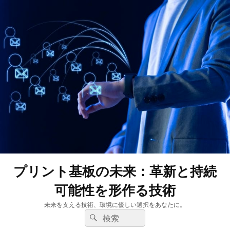
プリント基板の未来：革新と持続
可能性を形作る技術
未来を支える技術、環境に優しい選択をあなたに。
検
検
索:
索