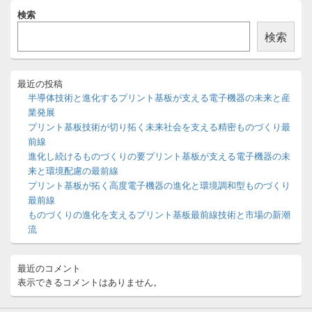
メ
検索
イ
ン
検索
サ
イ
ド
バ
最近の投稿
ー
半導体技術と進化するプリント基板が支える電子機器の未来と産
ウ
業発展
ィ
プリント基板技術が切り拓く未来社会を支える精密ものづくり最
ジ
前線
ェ
ッ
進化し続けるものづくりの要プリント基板が支える電子機器の未
ト
来と環境配慮の最前線
エ
プリント基板が拓く高度電子機器の進化と環境調和型ものづくり
リ
最前線
ア
ものづくりの進化を支えるプリント基板最前線技術と市場の新潮
流
最近のコメント
表示できるコメントはありません。