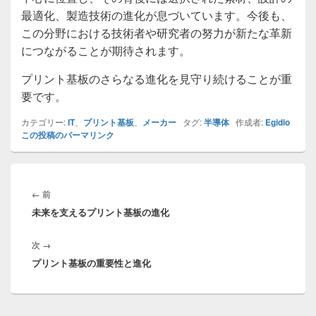
最適化、製造技術の進化が息づいています。今後も、
この分野における技術者や研究者の努力が新たな革新
につながることが期待されます。
プリント基板のさらなる進化を見守り続けることが重
要です。
カテゴリー:
IT
、
プリント基板
、
メーカー
タグ:
半導体
作成者:
Egidio
この投稿のパーマリンク
投
稿
前
←
前
ナ
未来を支えるプリント基板の進化
の
ビ
投
ゲ
次
次
→
稿:
ー
プリント基板の重要性と進化
の
シ
投
ョ
稿:
ン