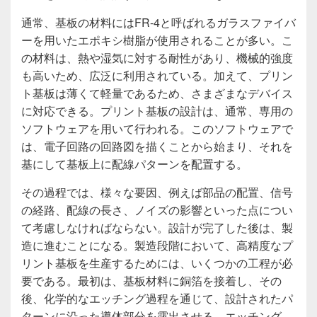
通常、基板の材料にはFR-4と呼ばれるガラスファイバ
ーを用いたエポキシ樹脂が使用されることが多い。こ
の材料は、熱や湿気に対する耐性があり、機械的強度
も高いため、広泛に利用されている。加えて、プリン
ト基板は薄くて軽量であるため、さまざまなデバイス
に対応できる。プリント基板の設計は、通常、専用の
ソフトウェアを用いて行われる。このソフトウェアで
は、電子回路の回路図を描くことから始まり、それを
基にして基板上に配線パターンを配置する。
その過程では、様々な要因、例えば部品の配置、信号
の経路、配線の長さ、ノイズの影響といった点につい
て考慮しなければならない。設計が完了した後は、製
造に進むことになる。製造段階において、高精度なプ
リント基板を生産するためには、いくつかの工程が必
要である。最初は、基板材料に銅箔を接着し、その
後、化学的なエッチング過程を通じて、設計されたパ
ターンに沿った導体部分を露出させる。エッチング