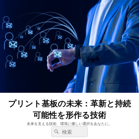
プリント基板の未来：革新と持続
可能性を形作る技術
未来を支える技術、環境に優しい選択をあなたに。
検
検
索:
索