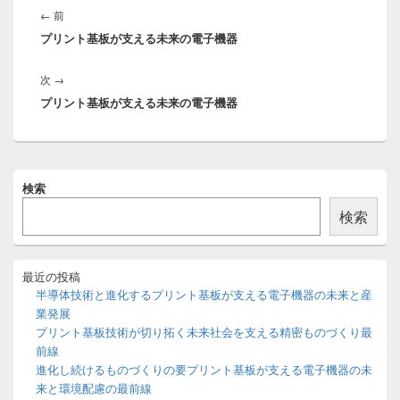
稿
前
←
前
ナ
プリント基板が支える未来の電子機器
の
ビ
投
ゲ
次
次
→
稿:
ー
プリント基板が支える未来の電子機器
の
シ
投
ョ
稿:
ン
メ
検索
イ
ン
検索
サ
イ
ド
バ
最近の投稿
ー
半導体技術と進化するプリント基板が支える電子機器の未来と産
ウ
業発展
ィ
プリント基板技術が切り拓く未来社会を支える精密ものづくり最
ジ
前線
ェ
ッ
進化し続けるものづくりの要プリント基板が支える電子機器の未
ト
来と環境配慮の最前線